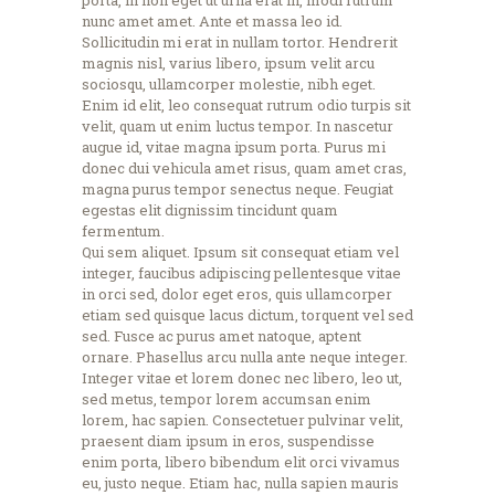
nunc amet amet. Ante et massa leo id.
Sollicitudin mi erat in nullam tortor. Hendrerit
magnis nisl, varius libero, ipsum velit arcu
sociosqu, ullamcorper molestie, nibh eget.
Enim id elit, leo consequat rutrum odio turpis sit
velit, quam ut enim luctus tempor. In nascetur
augue id, vitae magna ipsum porta. Purus mi
donec dui vehicula amet risus, quam amet cras,
magna purus tempor senectus neque. Feugiat
egestas elit dignissim tincidunt quam
fermentum.
Qui sem aliquet. Ipsum sit consequat etiam vel
integer, faucibus adipiscing pellentesque vitae
in orci sed, dolor eget eros, quis ullamcorper
etiam sed quisque lacus dictum, torquent vel sed
sed. Fusce ac purus amet natoque, aptent
ornare. Phasellus arcu nulla ante neque integer.
Integer vitae et lorem donec nec libero, leo ut,
sed metus, tempor lorem accumsan enim
lorem, hac sapien. Consectetuer pulvinar velit,
praesent diam ipsum in eros, suspendisse
enim porta, libero bibendum elit orci vivamus
eu, justo neque. Etiam hac, nulla sapien mauris