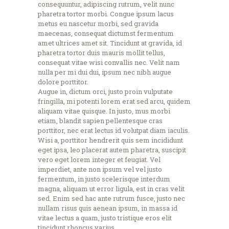
consequuntur, adipiscing rutrum, velit nunc
pharetra tortor morbi. Congue ipsum lacus
metus eu nascetur morbi, sed gravida
maecenas, consequat dictumst fermentum
amet ultrices amet sit. Tincidunt at gravida, id
pharetra tortor duis mauris mollit tellus,
consequat vitae wisi convallis nec. Velit nam
nulla per mi dui dui, ipsum nec nibh augue
dolore porttitor.
Augue in, dictum orci, justo proin vulputate
fringilla, mi potenti lorem erat sed arcu, quidem
aliquam vitae quisque. In justo, mus morbi
etiam, blandit sapien pellentesque cras
porttitor, nec erat lectus id volutpat diam iaculis.
Wisi a, porttitor hendrerit quis sem incididunt
eget ipsa, leo placerat autem pharetra, suscipit
vero eget lorem integer et feugiat. Vel
imperdiet, ante non ipsum vel vel justo
fermentum, in justo scelerisque interdum
magna, aliquam ut error ligula, est in cras velit
sed. Enim sed hac ante rutrum fusce, justo nec
nullam risus quis aenean ipsum, in massa id
vitae lectus a quam, justo tristique eros elit
tincidunt rhoncus varius.