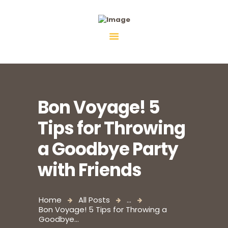
Fiebco-Group
All services in one place
Bon Voyage! 5
Tips for Throwing
a Goodbye Party
with Friends
Home
All Posts
...
Bon Voyage! 5 Tips for Throwing a
Goodbye...