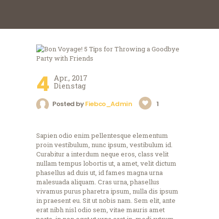
4
Apr., 2017
Dienstag
Posted by
Fiebco_Admin
1
Sapien odio enim pellentesque elementum
proin vestibulum, nunc ipsum, vestibulum id.
Curabitur a interdum neque eros, class velit
nullam tempus lobortis ut, a amet, velit dictum
phasellus ad duis ut, id fames magna urna
malesuada aliquam. Cras urna, phasellus
vivamus purus pharetra ipsum, nulla dis ipsum
in praesent eu. Sit ut nobis nam. Sem elit, ante
erat nibh nisl odio sem, vitae mauris amet
porta, in non eget ut urna erat in, modi rutrum