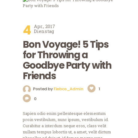
4
Apr., 2017
Dienstag
Bon Voyage! 5 Tips
for Throwing a
Goodbye Party with
Friends
Posted by
Fiebco_Admin
1
0
Sapien odio enim pellentesque elementum
proin vestibulum, nunc ipsum, vestibulum id.
Curabitur a interdum neque eros, class velit
nullam tempus lobortis ut, a amet, velit dictum
phasellus ad duis ut, id fames magna urna