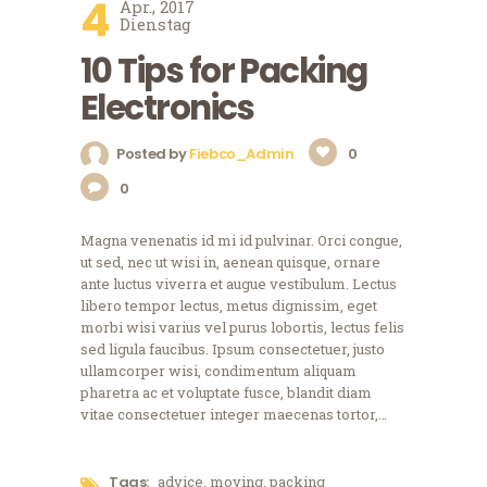
4
Apr., 2017
Dienstag
10 Tips for Packing
Electronics
Posted by
Fiebco_Admin
0
0
Magna venenatis id mi id pulvinar. Orci congue,
ut sed, nec ut wisi in, aenean quisque, ornare
ante luctus viverra et augue vestibulum. Lectus
libero tempor lectus, metus dignissim, eget
morbi wisi varius vel purus lobortis, lectus felis
sed ligula faucibus. Ipsum consectetuer, justo
ullamcorper wisi, condimentum aliquam
pharetra ac et voluptate fusce, blandit diam
vitae consectetuer integer maecenas tortor,…
Tags:
advice
,
moving
,
packing