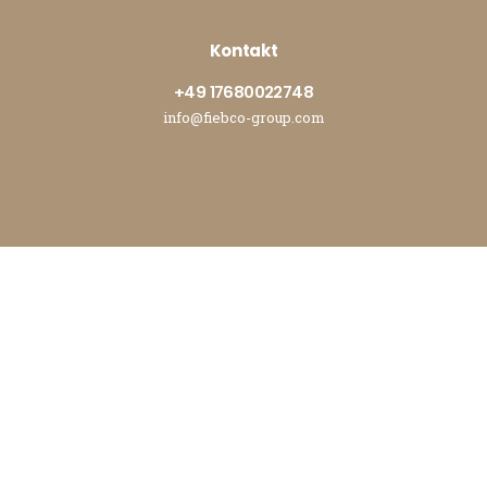
Kontakt
+49 17680022748
info@fiebco-group.com