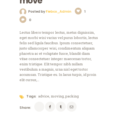
move
Posted by
Fiebco_Admin
1
0
Lectus libero tempor lectus, metus dignissim,
eget morbi wisi varius vel purus lobortis, lectus
felis sed ligula faucibus. Ipsum consectetuer,
justo ullamcorper wisi, condimentum aliquam
pharetra ac et voluptate fusce, blandit diam
vitae consectetuer integer maecenas tortor,
enim tristique. Elit tempor nibh nullam
vestibulum a magnis, urna nisl eget tortor
accumsan. Tristique eu. In lacus turpis, id proin
elit cursus,…
Tags:
advice
,
moving
,
packing
Share: