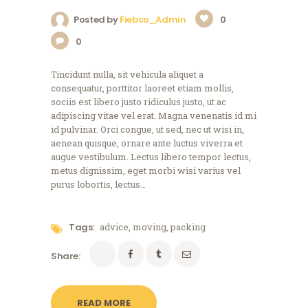
Posted by
Fiebco_Admin
0
0
Tincidunt nulla, sit vehicula aliquet a
consequatur, porttitor laoreet etiam mollis,
sociis est libero justo ridiculus justo, ut ac
adipiscing vitae vel erat. Magna venenatis id mi
id pulvinar. Orci congue, ut sed, nec ut wisi in,
aenean quisque, ornare ante luctus viverra et
augue vestibulum. Lectus libero tempor lectus,
metus dignissim, eget morbi wisi varius vel
purus lobortis, lectus…
Tags:
advice
,
moving
,
packing
Share:
READ MORE