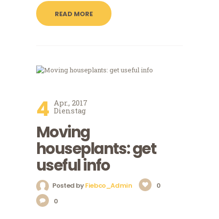
READ MORE
4
Apr., 2017
Dienstag
Moving
houseplants: get
useful info
Posted by
Fiebco_Admin
0
0